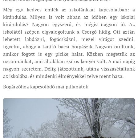
Még egy kedves emlék az iskolánkkal kapcsolatban: a
kirándulás. Milyen is volt abban az időben egy iskolai
kirándulás? Nagyon egyszerű, és mégis nagyon jó. Az
iskolától szépen elgyalogoltunk a Csorgó-hídig. Ott aztán
lehetett labdázni, fogócskázni, mezei virágot szedni,
figyelni, ahogy a tanító bácsi horgászik. Nagyon örültünk,
amikor fogott is egy picike halat. Közben megettük az
uzsonnánkat, ami általában zsíros kenyér volt. A mai napig
nagyon szeretem. Délig játszottunk, utána visszasétáltunk
az iskolába, és mindenki élményekkel telve ment haza.
Bogárzóhoz kapcsolódó mai pillanatok