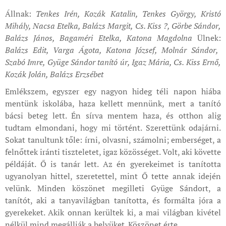
Állnak:
Tenkes Irén, Kozák Katalin, Tenkes György, Kristó
Mihály, Nacsa Etelka, Balázs Margit, Cs. Kiss ?, Görbe Sándor,
Balázs János, Bagaméri Etelka, Katona Magdolna
Ülnek:
Balázs Edit, Varga Ágota, Katona József, Molnár Sándor,
Szabó Imre, Gyüge Sándor tanító úr, Igaz Mária, Cs. Kiss Ernő,
Kozák Jolán, Balázs Erzsébet
Emlékszem, egyszer egy nagyon hideg téli napon hiába
mentünk iskolába, haza kellett mennünk, mert a tanító
bácsi beteg lett. Én sírva mentem haza, és otthon alig
tudtam elmondani, hogy mi történt. Szerettünk odajárni.
Sokat tanultunk tőle: írni, olvasni, számolni; emberséget, a
felnőttek iránti tiszteletet, igaz közösséget. Volt, aki követte
példáját. Ő is tanár lett. Az én gyerekeimet is tanította
ugyanolyan hittel, szeretettel, mint Ő tette annak idején
velünk. Minden köszönet megilleti Gyüge Sándort, a
tanítót, aki a tanyavilágban tanította, és formálta jóra a
gyerekeket. Akik onnan kerültek ki, a mai világban kivétel
nélkül mind megállják a helyüket. Köszönet érte.