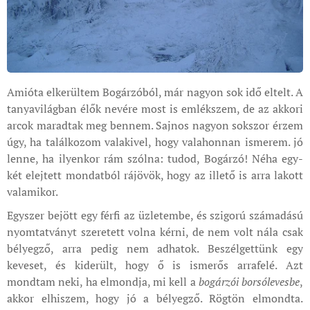
Amióta elkerültem Bogárzóból, már nagyon sok idő eltelt. A
tanyavilágban élők nevére most is emlékszem, de az akkori
arcok maradtak meg bennem. Sajnos nagyon sokszor érzem
úgy, ha találkozom valakivel, hogy valahonnan ismerem. jó
lenne, ha ilyenkor rám szólna: tudod, Bogárzó! Néha egy-
két elejtett mondatból rájövök, hogy az illető is arra lakott
valamikor.
Egyszer bejött egy férfi az üzletembe, és szigorú számadású
nyomtatványt szeretett volna kérni, de nem volt nála csak
bélyegző, arra pedig nem adhatok. Beszélgettünk egy
keveset, és kiderült, hogy ő is ismerős arrafelé. Azt
mondtam neki, ha elmondja, mi kell a
bogárzói borsólevesbe
,
akkor elhiszem, hogy jó a bélyegző. Rögtön elmondta.