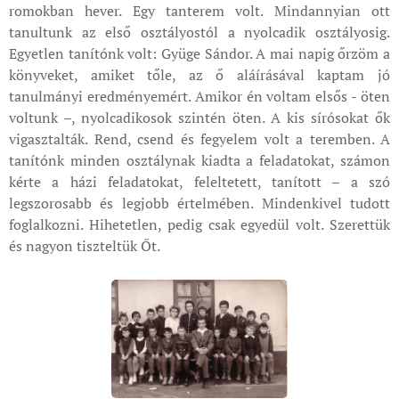
romokban hever. Egy tanterem volt. Mindannyian ott
tanultunk az első osztályostól a nyolcadik osztályosig.
Egyetlen tanítónk volt: Gyüge Sándor. A mai napig őrzöm a
könyveket, amiket tőle, az ő aláírásával kaptam jó
tanulmányi eredményemért. Amikor én voltam elsős - öten
voltunk –, nyolcadikosok szintén öten. A kis sírósokat ők
vigasztalták. Rend, csend és fegyelem volt a teremben. A
tanítónk minden osztálynak kiadta a feladatokat, számon
kérte a házi feladatokat, feleltetett, tanított – a szó
legszorosabb és legjobb értelmében. Mindenkivel tudott
foglalkozni. Hihetetlen, pedig csak egyedül volt. Szerettük
és nagyon tiszteltük Őt.