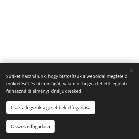
Sütiket használunk, hogy biztosítsuk a weboldal megfelelő
működését és biztonságát, valamint hogy a lehető legjobb
felhasználói élményt kínáljuk Neked.
Csak a legszükségesebbek elfogadása
© 2024 Minden jog fenntartva
Összes elfogadása
Az oldalt a
Webnode
működteti
Sütik