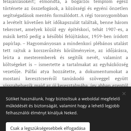
felajánlásokért; elmondta, a bogárzói templom egész
története az összefogások, a közösségi és egyéni önzetlen
segítségadások mentén formálódott. A régi toronygombban
a levételt követően két időkapszulát találtak, benne három
tekercset, amelyek közül egy építéskori, tehát 1907-es, a
másik kettő pedig a későbbi felújításkor, 1959-ben íródott
papírlap. – Hagyományosan a mindenkori plébános utalást
tett rajtuk a korszerűsítés körülményeire, az időjárásra,
leírta a mesteremberek és segítők nevét, valamint a
költségeket is – ismertette a tartalmakat az egyházközség
vezetője. Pálfai atya hozzátette, a dokumentumokat a
mostani keresztcseréről tanúskodó szöveggel együtt
visszahelyezik majd az új keresztalmába, így abban ezentúl
négy feljegyzés lesz.
Sütiket használunk, hogy biztosítsuk a weboldal megfelelő
A templom szeptember 5-ei búcsúján, Szent Őrzőangyalok
működését és biztonságát, valamint hogy a lehető legjobb
ünnepén a szentmisét megelőzően kerül felhelyezésre és
felhasználói élményt kínáljuk Neked.
megáldásra az új kereszt Bogárzóban.
Csak a legszükségesebbek elfogadása