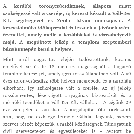
A korábbi toronycsúcsdísznek, állapota miatt
szükségessé vált a cseréje; új kereszt készült a Váll-Ker
Kft. segítségével és Zentai István munkájával. A
keresztalmába időkapszulát is tesznek a jövőnek szánt
üzenettel, amely mellé a korábbiakat is visszahelyezik
majd. A megújított jelkép a templom szeptemberi
búcsúünnepén kerül a helyére.
Mint arról augusztus elején tudósítottunk, kosaras
emelővel vették le 18 méteres magasságból a bogárzó
templom keresztjét, amely igen rossz állapotban volt. A 60
éves toronycsúcsdísz több helyen megrepedt, és a tartófája
elkorhadt, így szükségessé vált a cseréje. Az új jelkép
rozsdamentes, lézervágott anyagának biztosítását és a
mérnöki teendőket a Váll-Ker Kft. vállalta. – A cégünk 29
éve van jelen a városban. A megalapítás óta törekszünk
arra, hogy ne csak egy termelő vállalat legyünk, hanem
szerves részét képezzük a makói közösségnek. Támogatunk
civil szervezeteket és egyesületeket is – avatott be