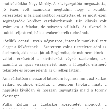
motivációikba Nagy Mihály. A kft. igazgatója megosztotta,
jó érzés volt számukra megtudni, hogy a korábbi
kereszteket is felajánlásokból készítették el, és most ezen
segítségadók köréhez csatlakozhatnak. Bár kihívás volt
számukra a feladat, de szívesen vállalták, és sikerrel is
tudták teljesíteni, hála a szakembereik tudásának.
Közülük Zentai István négynapos, intenzív munkával tett
eleget a felkérésnek. – Szerettem volna tiszteletet adni az
őseimnek, akik sokat jártak Bogárzóba, de már nem élnek –
vallott érzéseiről a kivitelezést végző szakember, aki
számára az igazi visszajelzést majd a látogatók elismerő
tekintete és öröme jelenti az új jelkép láttán.
Ami várhatóan messziről látszódni fog, hisz mint azt Farkas
Szilárd gondnok elárulta, a templom tájolása miatt a
napsütés kiválóan és hosszan ragyogtatja majd a torony
ékességét.
Pálfai Zoltán az átadáskor köszönetet mondott a