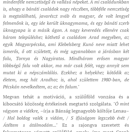
mindenféle nemzetiségű és vallású népeket. A mi családunkban
is, ahogy a bánáti családok nagy részében, többféle nemzetiség
is megtalálható, javarészt sváb és magyar, de volt lengyel
felmenőnk is, egy ide került üknagymama, és egy bánáti szerb
üknagyapa is a másik ágon. A nagy keveredés ellenére csak
három településhez köthető a családom Arad megyében, az
egyik Magyarpécska, ami Klebelsberg Kunó neve miatt lehet
ismerős, ő ott született, és még ugyanabban a járásban két
falu, Tornya és Nagyiratos. Mindhárom erősen magyar
többségű falu volt akkor, ma már csak felét, vagy annyit sem
mutat ki a népszámlálás. Ezekhez a helyekhez kötődik az
életem, meg hát Aradhoz is, ahol születtem 1980-ban, de
Pécskán nevelkedtem, az az én falum."
Megvan tehát a motiváció, a szülőföld vonzása és a
kibocsátó közösség értékeinek megtartó szolgálata.
"Ó mint
vágyom a vidékre,
–írja a Bánság legnagyobb költője Lenau–
/ Hol boldog valék s vidám, / S ifjúságom legszebb évét /
Átéltem s átálmodám..."
Ez a rajongva szeretett és