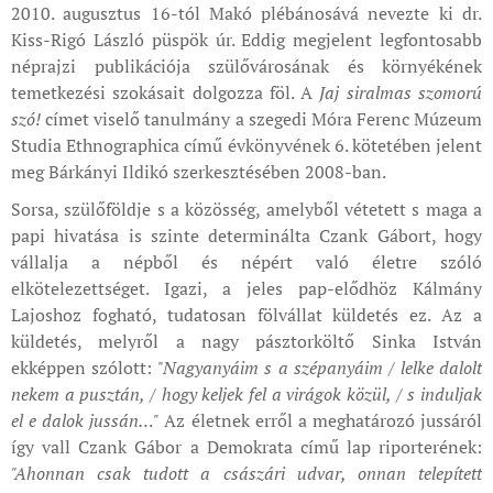
2010. augusztus 16-tól Makó plébánosává nevezte ki dr.
Kiss-Rigó László püspök úr. Eddig megjelent legfontosabb
néprajzi publikációja szülővárosának és környékének
temetkezési szokásait dolgozza föl. A
Jaj siralmas szomorú
szó!
címet viselő tanulmány a szegedi Móra Ferenc Múzeum
Studia Ethnographica című évkönyvének 6. kötetében jelent
meg Bárkányi Ildikó szerkesztésében 2008-ban.
Sorsa, szülőföldje s a közösség, amelyből vétetett s maga a
papi hivatása is szinte determinálta Czank Gábort, hogy
vállalja a népből és népért való életre szóló
elkötelezettséget. Igazi, a jeles pap-elődhöz Kálmány
Lajoshoz fogható, tudatosan fölvállat küldetés ez. Az a
küldetés, melyről a nagy pásztorköltő Sinka István
ekképpen szólott:
"Nagyanyáim s a szépanyáim / lelke dalolt
nekem a pusztán, / hogy keljek fel a virágok közül, / s induljak
el e dalok jussán…"
Az életnek erről a meghatározó jussáról
így vall Czank Gábor a Demokrata című lap riporterének:
"Ahonnan csak tudott a császári udvar, onnan telepített