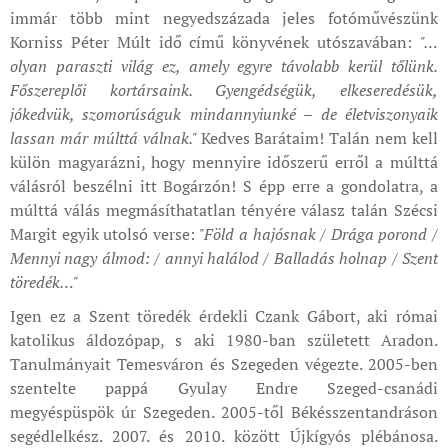
immár több mint negyedszázada jeles fotóművészünk
Korniss Péter Múlt idő című könyvének utószavában:
"…
olyan paraszti világ ez, amely egyre távolabb kerül tőlünk.
Főszereplői kortársaink. Gyengédségük, elkeseredésük,
jókedvük, szomorúságuk mindannyiunké – de életviszonyaik
lassan már múlttá válnak."
Kedves Barátaim! Talán nem kell
külön magyarázni, hogy mennyire időszerű erről a múlttá
válásról beszélni itt Bogárzón! S épp erre a gondolatra, a
múlttá válás megmásíthatatlan tényére válasz talán Szécsi
Margit egyik utolsó verse:
"Föld a hajósnak / Drága porond /
Mennyi nagy álmod: / annyi halálod / Balladás holnap / Szent
töredék…"
Igen ez a Szent töredék érdekli Czank Gábort, aki római
katolikus áldozópap, s aki 1980-ban született Aradon.
Tanulmányait Temesváron és Szegeden végezte. 2005-ben
szentelte pappá Gyulay Endre Szeged-csanádi
megyéspüspök úr Szegeden. 2005-től Békésszentandráson
segédlelkész. 2007. és 2010. között Újkígyós plébánosa.