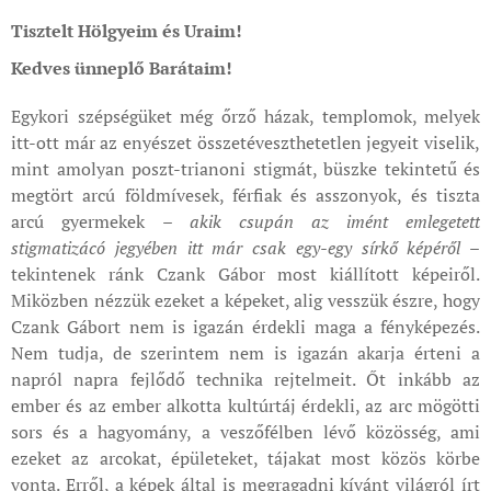
Tisztelt Hölgyeim és Uraim!
Kedves ünneplő Barátaim!
Egykori szépségüket még őrző házak, templomok, melyek
itt-ott már az enyészet összetéveszthetetlen jegyeit viselik,
mint amolyan poszt-trianoni stigmát, büszke tekintetű és
megtört arcú földmívesek, férfiak és asszonyok, és tiszta
arcú gyermekek
– akik csupán az imént emlegetett
stigmatizácó jegyében itt már csak egy-egy sírkő képéről –
tekintenek ránk Czank Gábor most kiállított képeiről.
Miközben nézzük ezeket a képeket, alig vesszük észre, hogy
Czank Gábort nem is igazán érdekli maga a fényképezés.
Nem tudja, de szerintem nem is igazán akarja érteni a
napról napra fejlődő technika rejtelmeit. Őt inkább az
ember és az ember alkotta kultúrtáj érdekli, az arc mögötti
sors és a hagyomány, a veszőfélben lévő közösség, ami
ezeket az arcokat, épületeket, tájakat most közös körbe
vonta. Erről, a képek által is megragadni kívánt világról írt