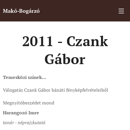
Makó-Bogárzó
2011 - Czank
Gábor
Te
mesközi színek...
Válogatás Czank Gábor bánáti fényképfelvételeiből
Megnyitóbeszédet mond
Harangozó Imre
tanár - néprajzkutató