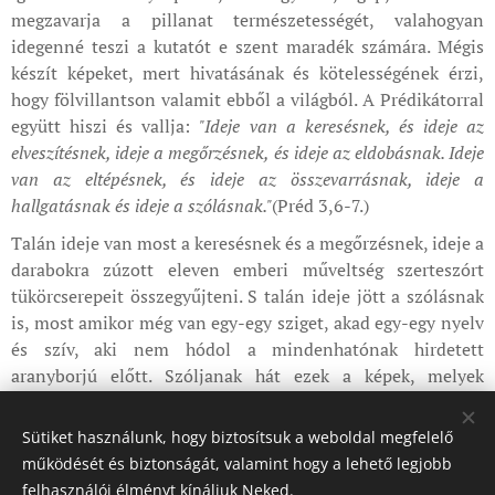
megzavarja a pillanat természetességét, valahogyan
idegenné teszi a kutatót e szent maradék számára. Mégis
készít képeket, mert hivatásának és kötelességének érzi,
hogy fölvillantson valamit ebből a világból. A Prédikátorral
együtt hiszi és vallja:
"Ideje van a keresésnek, és ideje az
elveszítésnek, ideje a megőrzésnek, és ideje az eldobásnak. Ideje
van az eltépésnek, és ideje az összevarrásnak, ideje a
hallgatásnak és ideje a szólásnak."
(Préd 3,6-7.)
Talán ideje van most a keresésnek és a megőrzésnek, ideje a
darabokra zúzott eleven emberi műveltség szerteszórt
tükörcserepeit összegyűjteni. S talán ideje jött a szólásnak
is, most amikor még van egy-egy sziget, akad egy-egy nyelv
és szív, aki nem hódol a mindenhatónak hirdetett
aranyborjú előtt. Szóljanak hát ezek a képek, melyek
azonban mégis az öntudatlanul élő szent maradékot tárják
elénk, balladás, tehát emberi jövendőnk lehetőségét
Sütiket használunk, hogy biztosítsuk a weboldal megfelelő
villantva föl.
működését és biztonságát, valamint hogy a lehető legjobb
felhasználói élményt kínáljuk Neked.