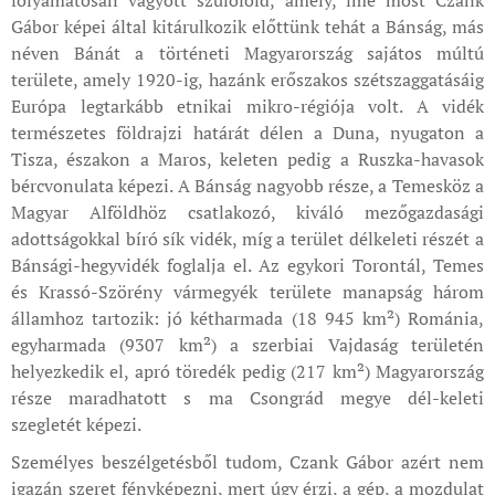
folyamatosan vágyott szülőföld, amely, íme most Czank
Gábor képei által kitárulkozik előttünk tehát a Bánság, más
néven Bánát a történeti Magyarország sajátos múltú
területe, amely 1920-ig, hazánk erőszakos szétszaggatásáig
Európa legtarkább etnikai mikro-régiója volt. A vidék
természetes földrajzi határát délen a Duna, nyugaton a
Tisza, északon a Maros, keleten pedig a Ruszka-havasok
bércvonulata képezi. A Bánság nagyobb része, a Temesköz a
Magyar Alföldhöz csatlakozó, kiváló mezőgazdasági
adottságokkal bíró sík vidék, míg a terület délkeleti részét a
Bánsági-hegyvidék foglalja el. Az egykori Torontál, Temes
és Krassó-Szörény vármegyék területe manapság három
államhoz tartozik: jó kétharmada (18 945 km²) Románia,
egyharmada (9307 km²) a szerbiai Vajdaság területén
helyezkedik el, apró töredék pedig (217 km²) Magyarország
része maradhatott s ma Csongrád megye dél-keleti
szegletét képezi.
Személyes beszélgetésből tudom, Czank Gábor azért nem
igazán szeret fényképezni, mert úgy érzi, a gép, a mozdulat