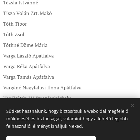
Tézsla Istvánné
Tisza Volán Zrt. Makó
Tóth Tibor
Tóth Zsolt
Tóthné Döme Mária
Varga László Apátfalva
Varga Réka Apátfalva
Varga Tamás Apátfalva
Vargáné Nagyfalusi Ilona Apátfalva
Vas Zoltán Hódmezővásárhely
Visszér Táncegyüttes Földeák
Sütiket használunk, hogy biztosítsuk a weboldal megfelelő
működését és biztonságát, valamint hogy a lehető legjobb
felhasználói élményt kínáljuk Neked.
Köszönet azoknak is, akik a templom búcsújánmegjelentek.