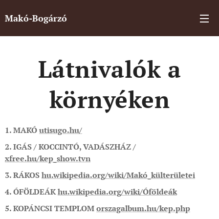
Makó-Bogárzó
Látnivalók a
környéken
1. MAKÓ
utisugo.hu/
2. IGÁS / KOCCINTÓ, VADÁSZHÁZ /
xfree.hu/kep_show.tvn
3. RÁKOS
hu.wikipedia.org/wiki/Makó_külterületei
4. ÓFÖLDEÁK
hu.wikipedia.org/wiki/Óföldeák
5. KOPÁNCSI TEMPLOM
orszagalbum.hu/kep.php