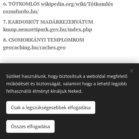
6. TÓTKOMLÓS
wikipedia.org/wiki/Tótkomlós
rozsafurdo.hu/
7. KARDOSKÚT MADÁRREZERVÁTUM
kmnp.nemzetipark.gov.hu/index.php
8. CSOMORKÁNYI TEMPLOMROM
geocaching.hu/caches.geo
Sütiket használunk, hogy biztosítsuk a weboldal megfelelő
működését és biztonságát, valamint hogy a lehető legjobb
felhasználói élményt kínáljuk Neked.
Csak a legszükségesebbek elfogadása
© 2024 Minden jog fenntartva
Összes elfogadása
Az oldalt a
Webnode
működteti
Sütik