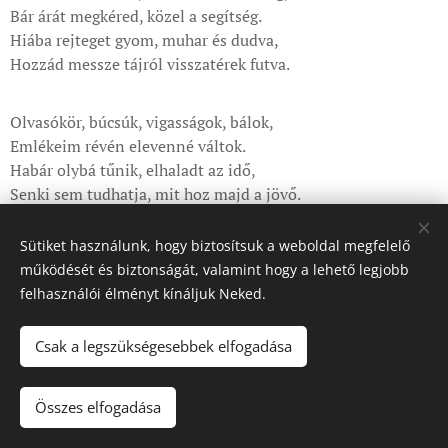
Bár árát megkéred, közel a segítség.
Hiába rejteget gyom, muhar és dudva,
Hozzád messze tájról visszatérek futva.
Olvasókör, búcsúk, vigasságok, bálok,
Emlékeim révén elevenné váltok.
Habár olybá tűnik, elhaladt az idő,
Senki sem tudhatja, mit hoz majd a jövő.
Sütiket használunk, hogy biztosítsuk a weboldal megfelelő
működését és biztonságát, valamint hogy a lehető legjobb
felhasználói élményt kínáljuk Neked.
Csak a legszükségesebbek elfogadása
© 2024 Minden jog fenntartva
Összes elfogadása
Az oldalt a
Webnode
működteti
Sütik