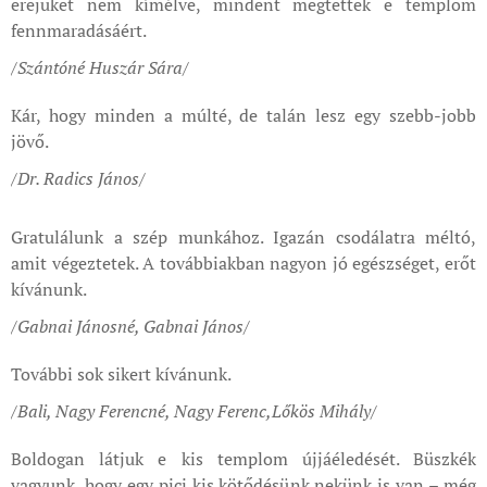
erejüket nem kímélve, mindent megtettek e templom
fennmaradásáért.
/
Szántóné Huszár Sára
/
Kár, hogy minden a múlté, de talán lesz egy szebb-jobb
jövő.
/Dr. Radics János
/
Gratulálunk a szép munkához. Igazán csodálatra méltó,
amit végeztetek. A továbbiakban nagyon jó egészséget, erőt
kívánunk.
/Gabnai Jánosné, Gabnai János
/
További sok sikert kívánunk.
/
Bali, Nagy Ferencné, Nagy Ferenc,Lőkös Mihály
/
Boldogan látjuk e kis templom újjáéledését. Büszkék
vagyunk, hogy egy pici kis kötődésünk nekünk is van – még