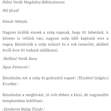
Pálné Verók Magdolna Békéssámson
Pál József
Kómár Mátyás
Nagyon örülök ennek a szép napnak, hogy itt lehetünk. A
Jóisten is velünk van, nagyon szép időt kaptunk erre a
napra. Köszönjük a szép műsort és a sok ismerőst, akikkel
évről évre itt tudunk találkozni.
/Balláné Verók Ilona
Sipos Ferencné /
Köszönöm ezt a szép és gyönyörű napot!
/Tézsláné Galgóczi
Erzsébet /
Köszönöm a meghívást, jó volt ebben a kicsi, de nagymúltú
templomban kiállítani.
/Jámborné Balog Tünde /