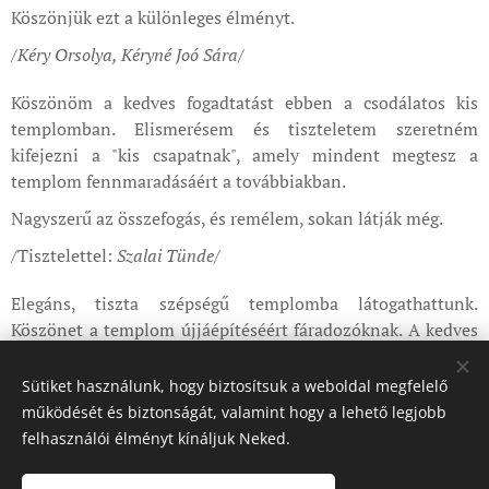
Köszönjük ezt a különleges élményt.
/Kéry Orsolya, Kéryné Joó Sára/
Köszönöm a kedves fogadtatást ebben a csodálatos kis
templomban. Elismerésem és tiszteletem szeretném
kifejezni a "kis csapatnak", amely mindent megtesz a
templom fennmaradásáért a továbbiakban.
Nagyszerű az összefogás, és remélem, sokan látják még.
/Tisztelettel:
Szalai Tünde/
Elegáns, tiszta szépségű templomba látogathattunk.
Köszönet a templom újjáépítéséért fáradozóknak. A kedves
vendégszeretetért hála. Derűben, jó egészségben eltöltött
éveket kívánunk.
Sütiket használunk, hogy biztosítsuk a weboldal megfelelő
működését és biztonságát, valamint hogy a lehető legjobb
felhasználói élményt kínáljuk Neked.
/Szeretettel
: Bokorné Nagy Katalin és 8 fős családja/