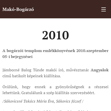
Makó-Bogárzó
2010
A bogárzói templom emlékkönyvének 2010.szeptember
05-i bejegyzései
Jámborné Balog Tünde makói író, művésztanár
Angyalok
című batikolt képeinek kiállítása.
Örülünk, hogy ennek a gyönyörűségnek a részesei
lehettünk. Gratulálunk a szép kiállítás szervezéséért.
/Sákovicsné Takács Mária Éva
, Sákovics József /