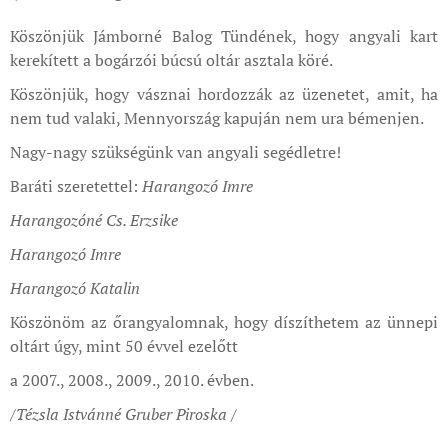
Köszönjük Jámborné Balog Tündének, hogy angyali kart
kerekített a bogárzói búcsú oltár asztala köré.
Köszönjük, hogy vásznai hordozzák az üzenetet, amit, ha
nem tud valaki, Mennyország kapuján nem ura bémenjen.
Nagy-nagy szükségünk van angyali segédletre!
Baráti szeretettel:
Harangozó Imre
Harangozóné Cs. Erzsike
Harangozó Imre
Harangozó Katalin
Köszönöm az őrangyalomnak, hogy díszíthetem az ünnepi
oltárt úgy, mint 50 évvel ezelőtt
a 2007., 2008., 2009., 2010. évben.
/Tézsla Istvánné Gruber Piroska /