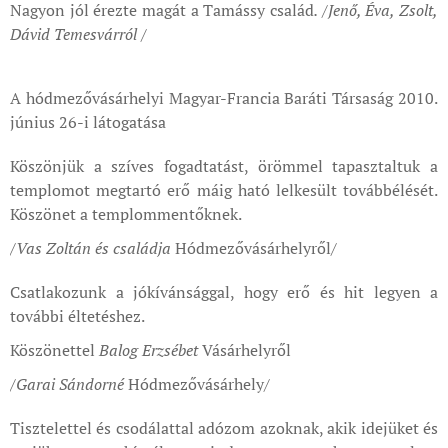
Nagyon jól érezte magát a Tamássy család
.
/Jenő, Éva, Zsolt,
Dávid Temesvárról /
A hódmezővásárhelyi Magyar-Francia Baráti Társaság 2010.
június 26-i látogatása
Köszönjük a szíves fogadtatást, örömmel tapasztaltuk a
templomot megtartó erő máig ható lelkesült továbbélését.
Köszönet a templommentőknek.
/Vas Zoltán és családja
Hódmezővásárhelyről/
Csatlakozunk a jókívánsággal, hogy erő és hit legyen a
további éltetéshez.
Köszönettel
Balog Erzsébet
Vásárhelyről
/
Garai Sándorné
Hódmezővásárhely/
Tisztelettel és csodálattal adózom azoknak, akik idejüket és