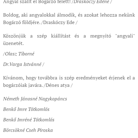
Angyal szállt el Bogárzó felett!
/Draskóczy Edéné /
Boldog, aki angyalokkal álmodik, és azokat lehozza nekünk
Bogárzó földjére. /Draskóczy Ede /
Köszönjük a szép kiállítást és a megnyitó "angyali"
üzenetét.
/Olasz Tiborné
Dr.Varga Istvánné /
Kívánom, hogy továbbra is szép eredményeket érjenek el a
bogárzóiak javára. /Dénes atya /
Németh Jánosné Nagykopáncs
Benkő Imre Tótkomlós
Benkő Imréné Tótkomlós
Börcsökné Cseh Piroska