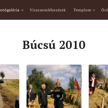
otógaléria
Visszaemlékezések
Templom
Ör
Búcsú 2010