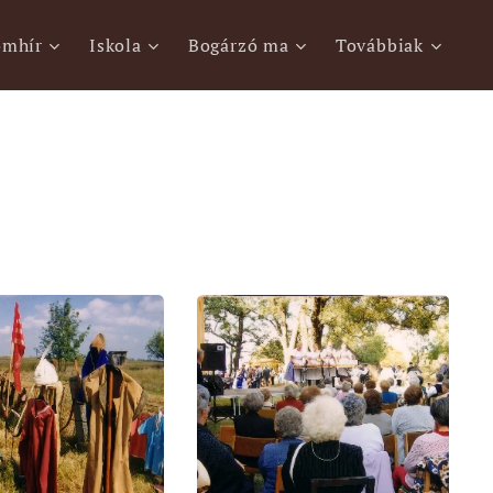
ömhír
Iskola
Bogárzó ma
Továbbiak