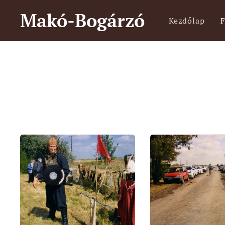
Makó-Bogárzó
Kezdőlap
F