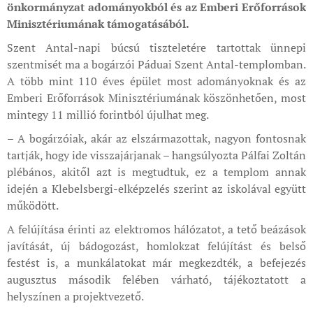
önkormányzat adományokból és az Emberi Erőforrások
Minisztériumának támogatásából.
Szent Antal-napi búcsú tiszteletére tartottak ünnepi
szentmisét ma a bogárzói Páduai Szent Antal-templomban.
A több mint 110 éves épület most adományoknak és az
Emberi Erőforrások Minisztériumának köszönhetően, most
mintegy 11 millió forintból újulhat meg.
– A bogárzóiak, akár az elszármazottak, nagyon fontosnak
tartják, hogy ide visszajárjanak – hangsúlyozta Pálfai Zoltán
plébános, akitől azt is megtudtuk, ez a templom annak
idején a Klebelsbergi-elképzelés szerint az iskolával együtt
működött.
A felújítása érinti az elektromos hálózatot, a tető beázások
javítását, új bádogozást, homlokzat felújítást és belső
festést is, a munkálatokat már megkezdték, a befejezés
augusztus második felében várható, tájékoztatott a
helyszínen a projektvezető.