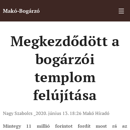
Makó-Bogárzó
Megkezdődött a
bogárzói
templom
felújítása
Nagy Szabolcs _2020. június 13. 18:26 Makó Híradó
Mintegy 11 millió forintot fordít most rá az